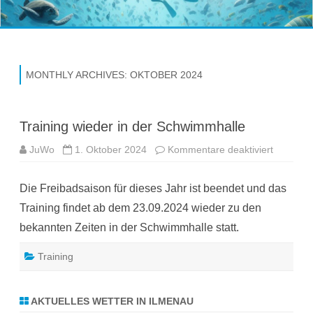
Skip
to
content
MONTHLY ARCHIVES:
OKTOBER 2024
Training wieder in der Schwimmhalle
für
JuWo
1. Oktober 2024
Kommentare deaktiviert
Training
wieder
in
Die Freibadsaison für dieses Jahr ist beendet und das
der
Schwimm
Training findet ab dem 23.09.2024 wieder zu den
bekannten Zeiten in der Schwimmhalle statt.
Training
AKTUELLES WETTER IN ILMENAU