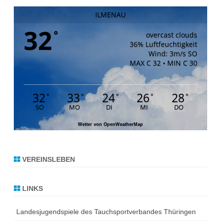
ILMENAU
32
°
overcast clouds
36% Luftfeuchtigkeit
Wind: 3m/s SO
MAX C 32 • MIN C 30
32
33
24
26
28
°
°
°
°
°
SO
MO
DI
MI
DO
Wetter von OpenWeatherMap
VEREINSLEBEN
LINKS
Landesjugendspiele des Tauchsportverbandes Thüringen