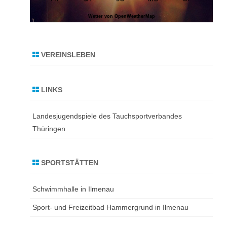
SEARTIKEL 2017
Wetter von OpenWeatherMap
SEARTIKEL 2016
SEARTIKEL 2015
VEREINSLEBEN
SEARTIKEL 2014
LINKS
SEARTIKEL 2013
Landesjugendspiele des Tauchsportverbandes
SEARTIKEL 2012
Thüringen
SEARTIKEL 2011
SEARTIKEL 2010
SPORTSTÄTTEN
SEARTIKEL 2009
Schwimmhalle in Ilmenau
Sport- und Freizeitbad Hammergrund in Ilmenau