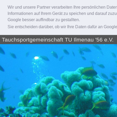
Wir und unsere Partner verarbeiten Ihre persönlichen Date
Informationen auf Ihrem Gerät zu speichen und darauf zuzu
Google besser auffindbar zu gestallten.
Sie entscheiden darüber, ob wir Ihre Daten dafür an Googl
Tauchsportgemeinschaft TU Ilmenau '56 e.V.