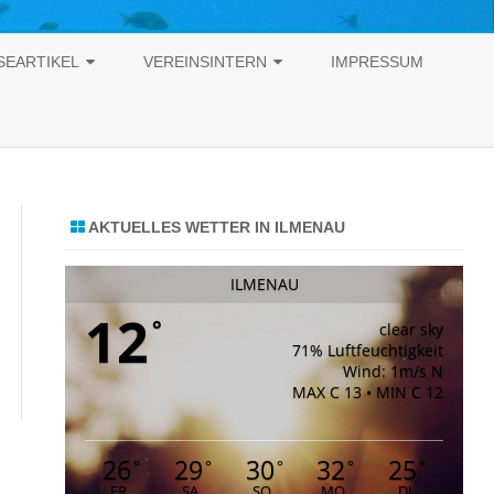
SEARTIKEL
VEREINSINTERN
IMPRESSUM
SEARTIKEL 2026
VORLAGEN UND FORMULARE
SEARTIKEL 2025
SATZUNG UND ORDNUNGEN
SEARTIKEL 2024
AKTUELLES WETTER IN ILMENAU
SEARTIKEL 2023
ILMENAU
SEARTIKEL 2022
12
°
clear sky
SEARTIKEL 2021
71% Luftfeuchtigkeit
Wind: 1m/s N
SEARTIKEL 2020
MAX C 13 • MIN C 12
SEARTIKEL 2019
26
29
30
32
25
°
°
°
°
°
SEARTIKEL 2018
FR
SA
SO
MO
DI